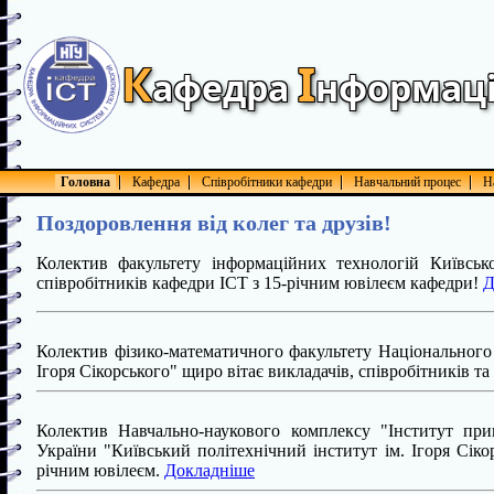
К
І
афедра
нформац
Головна
Кафедра
Співробітники кафедри
Навчальний процес
Н
Поздоровлення від колег та друзів!
Колектив факультету інформаційних технологій Київськ
співробітників кафедри ІСТ з 15-річним ювілеєм кафедри!
Д
Колектив фізико-математичного факультету Національного 
Ігоря Сікорського" щиро вітає викладачів, співробітників т
Колектив Навчально-наукового комплексу "Інститут при
України "Київський політехнічний інститут ім. Ігоря Сікор
річним ювілеєм.
Докладніше