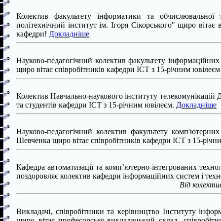
Колектив факультету інформатики та обчислювальної т
політехнічний інститут ім. Ігоря Сікорського" щиро вітає 
кафедри!
Докладніше
Науково-педагогічний колектив факультету інформаційних 
щиро вітає співробітників кафедри ІСТ з 15-річним ювілеє
Колектив Навчально-наукового інституту телекомунікацій Д
та студентів кафедри ІСТ з 15-річним ювілеєм.
Докладніше
Науково-педагогічний колектив факультету комп'ютерних 
Шевченка щиро вітає співробітників кафедри ІСТ з 15-річ
Кафедра автоматизації та комп’ютерно-інтегрованих техно
поздоровляє колектив кафедри інформаційних систем і техн
Від колекти
Викладачі, співробітники та керівництво Інституту інф
щиро вітає професорсько-викладацький склад, співробітн