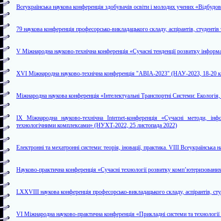
Всеукраїнська наукова конференція здобувачів освіти і молодих учених «Відбудо
79 наукова конференція професорсько-викладацького складу, аспірантів, студентів
V Міжнародна науково-технічна конференція «Сучасні тенденції розвитку інформа
XVI Міжнародна науково-технічна конференція "АВІА-2023" (НАУ-2023, 18-20 кв
Міжнародна наукова конференція «Інтелектуальні Транспортні Системи: Екологія,
IX Міжнародна науково-технічна Internet-конференція «Сучасні методи, інф
технологічними комплексами» (НУХТ-2022, 25 листопада 2022)
Електронні та мехатронні системи: теорія, іновації, практика. VIII Всеукраїнськ
Науково-практична конференція «Сучаснi технологiї розвитку комп’ютеризованих
LXXVIII наукова конференція професорсько-викладацького складу, аспірантів, сту
VI Міжнародна науково-практична конференція «Прикладні системи та технології 