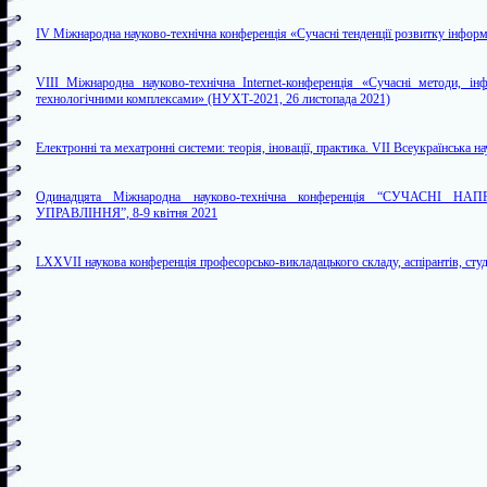
IV Міжнародна науково-технічна конференція «Сучасні тенденції розвитку інформ
VIII Міжнародна науково-технічна Internet-конференція «Сучасні методи, ін
технологічними комплексами» (НУХТ-2021, 26 листопада 2021)
Електронні та мехатронні системи: теорія, іновації, практика. VII Всеукраїнська
Одинадцята Міжнародна науково-технічна конференція “СУЧА
УПРАВЛІННЯ”, 8-9 квітня 2021
LXXVII наукова конференція професорсько-викладацького складу, аспірантів, студ