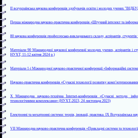
ІІ всеукраїнська наукова конференція здобувачів освіти і молодих учених
Перша міжнародна науково-практична конференція «Штучний інтелект та інформаці
80 наукова конференція професорсько-викладацького складу, аспірантів, студентів
Матеріали 90 Міжнародної наукової конференції молодих учених, аспірантів і с
НУХТ, 11-12 квітня 2024 р.)
Матеріали 1-ї Міжнародної науково-практичної конференції «Інформаційні системи 
Науково-практична конференція «Сучаснi технологiї розвитку комп’ютеризованих
X Міжнародна науково-технічна Internet-конференція «Сучасні методи, інфо
технологічними комплексами» (НУХТ-2023, 24 листопада 2023)
Електронні та мехатронні системи: теорія, іновації, практика. IX Всеукраїнська 
VII Міжнародна науково-практична конференція «Прикладні системи та технології