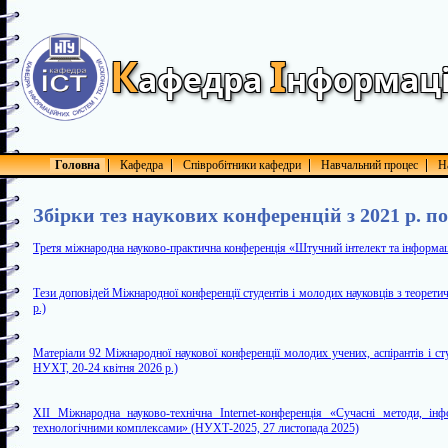
К
І
афедра
нформац
Головна
Кафедра
Співробітники кафедри
Навчальний процес
Н
Збірки тез наукових конференцій з 2021 р. по
Третя міжнародна науково-практична конференція «Штучний інтелект та інформаці
Тези доповідей Міжнародної конференції студентів і молодих науковців з теорет
р.)
Матеріали 92 Міжнародної наукової конференції молодих учених, аспірантів і с
НУХТ, 20-24 квітня 2026 р.)
XII Міжнародна науково-технічна Internet-конференція «Сучасні методи, інф
технологічними комплексами» (НУХТ-2025, 27 листопада 2025)