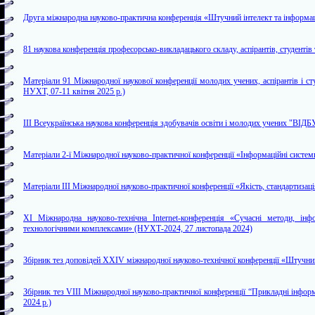
Друга міжнародна науково-практична конференція «Штучний інтелект та інформаці
81 наукова конференція професорсько-викладацького складу, аспірантів, студентів
Матеріали 91 Міжнародної наукової конференції молодих учених, аспірантів і с
НУХТ, 07-11 квітня 2025 р.)
ІІІ Всеукраїнська наукова конференція здобувачів освіти і молодих учени
Матеріали 2-ї Міжнародної науково-практичної конференції «Інформаційні системи 
Матеріали ІІІ Міжнародної науково-практичної конференції «Якість, стандартизаці
XI Міжнародна науково-технічна Internet-конференція «Сучасні методи, інф
технологічними комплексами» (НУХТ-2024, 27 листопада 2024)
Збірник тез доповідей XXIV міжнародної науково-технічної конференції «Штучний 
Збірник тез VIII Міжнародної науково-практичної конференції “Прикладні інформ
2024 р.)