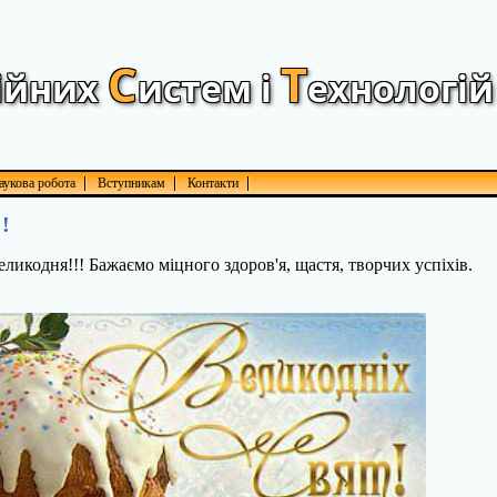
С
Т
ійних
истем і
ехнологій
аукова робота
Вступникам
Контакти
!
ликодня!!! Бажаємо міцного здоров'я, щастя, творчих успіхів.