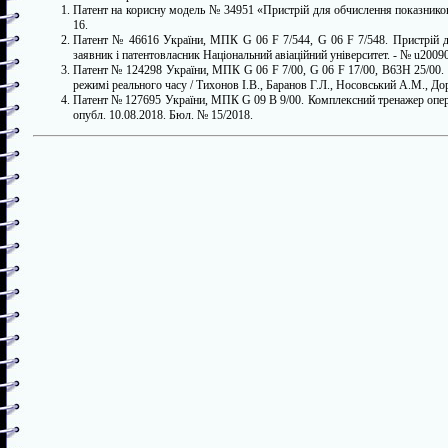
Патент на корисну модель № 34951 «Пристрій для обчислення показниково
16.
Патент № 46616 України, МПК G 06 F 7/544, G 06 F 7/548. Пристрій для
заявник і патентовласник Національний авіаційний університет. - № u20090
Патент № 124298 України, МПК G 06 F 7/00, G 06 F 17/00, B63H 25/00. С
режимі реального часу / Тихонов І.В., Баранов Г.Л., Носовський А.М., До
Патент № 127695 України, МПК G 09 B 9/00. Комплексний тренажер операто
опубл. 10.08.2018. Бюл. № 15/2018.