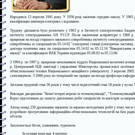
Народився 13 вересня 1941 року. У 1958 році закінчив середню школу. У 1963 р
кваліфікацію інженера-електрика з відзнакою.
Трудову діяльність було розпочато у 1963 р. в Інституті електротехніки Акад
інституту електродинаміки АН УССР. Після закінчення аспірантури у 1969 р. 
працював на посаді старшого наукового співробітника інституту електродинамі
співробітника за спеціальністю 05.14.02 "електричні станції (електрична частина)
доктора технічних наук по спеціальностям 05.14.02 та 05.13.16 "Використання
науки)" за класифікацією ВАК України відповідно 05.09.03 та 05.13.06.
З 1994 р. по 1997 р. працював начальником відділу Національної космічної агенці
р. Центральний НДІ навігації і управління Міністерства промислової політик
обчислювальної техніки Національного авіаційного університету. З вересня 2005
сумісництвом. З 2006 року по теперішній час працює на посаді професора кафедри
Загальна трудовий стаж 56 років у тому числі педагогічний стаж 18 років у вузах 
Викладає дисципліни: "Комп’ютерні мережі та телекомунікації", "Телекомунікаційні
Керує підготовкою до захисту дипломних робіт спеціалістів та магістрів за напря
Автор понад 250 друкованих наукових та науково-методичних робіт у тому числі 4
розробкою прогресивних інформаційно-обчислювальних технологій на базі радіо
об'єктів.
Захоплюється бігом, плаванням, туризмом.
За останні роки має 4 патенти: