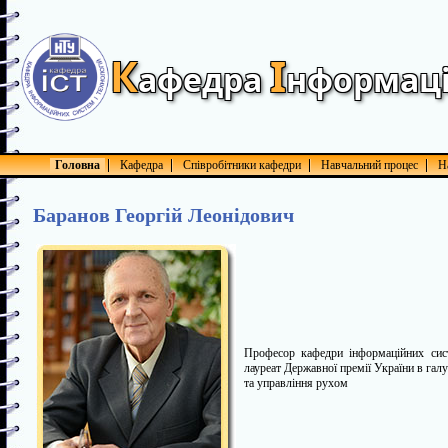
К
І
афедра
нформац
Головна
Кафедра
Співробітники кафедри
Навчальний процес
Н
Баранов Георгій Леонідович
Професор кафедри інформаційних систе
лауреат Державної премії України в галуз
та управління рухом