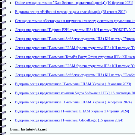
Online-cемінар за темою "Data Science - практичний досвід" (10 березня 2021)
Відкрита лекція «Нейронні мережі, задача класифікації» (28 серпня 2022)
Cемінар за темою «Застосування штучного інтелекту у системах управління і 
Лекція представника ІТ-фірми P2H студентам ІПЗ і КН на тему "РОБОТА У
Лекція представника ІТ-компанії SoftServe студентам ІПЗ і КН на тему "Управ
Лекція представника ІТ-компанії EPAM System студентам ІПЗ і КН на т
Лекція представника ІТ-компанії TemaBit Fozzy Group студентам ІПЗ і КН на т
Лекція представника ІТ-компанії EPAM System студентам ІПЗ і КН на тему "О
Лекція представника ІТ-компанії SoftServe студентам ІПЗ і КН на тему "Особл
Відкрита лекція представників ІТ-компанії ЕПАМ Україна (19 жовтня 2023)
Відкрита лекція представника компанії Sigma Software в НТУ( 16 листопада 2
Відкрита лекція представників ІТ-компанії ЕПАМ Україна (14 березня 2024)
Відкрита лекція представника ІТ-компанії ЕПАМ Україна (14 травня 2024)
Відкрита лекція представника ІТ-компанії GlobalLogic (15 травня 2024)
E-mail:
kistntu@ukr.net