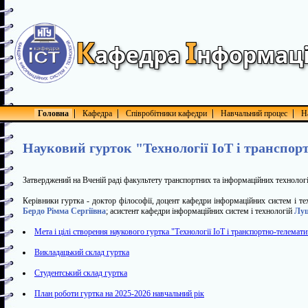
К
І
афедра
нформац
Головна
Кафедра
Співробітники кафедри
Навчальний процес
Н
Науковий гурток "Технології IoT і транспо
Затверджений на Вченій раді факультету транспортних та інформаційних технологі
Керівники гуртка - доктор філософії, доцент кафедри інформаційних систем і т
Бердо Рімма Сергіївна
; асистент кафедри інформаційних систем і технологій
Луц
Мета і цілі створення наукового гуртка "Технології IoT і транспортно-телемат
Викладацький склад гуртка
Студентський склад гуртка
План роботи гуртка на 2025-2026 навчальний рік